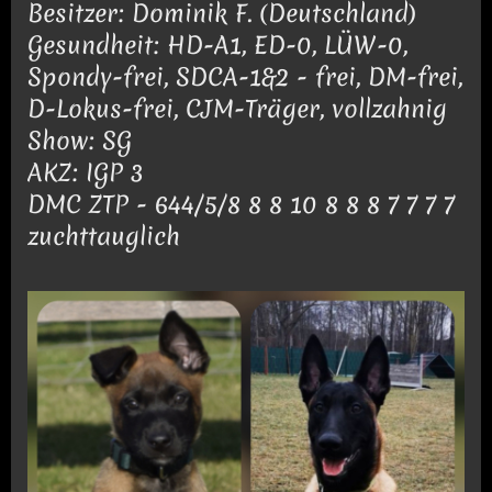
Besitzer: Dominik F. (Deutschland)
Gesundheit: HD-A1, ED-0, LÜW-0,
Spondy-frei, SDCA-1&2 - frei, DM-frei,
D-Lokus-frei, CJM-Träger, vollzahnig
Show: SG
AKZ: IGP 3
DMC ZTP - 644/5/8 8 8 10 8 8 8 7 7 7 7
zuchttauglich