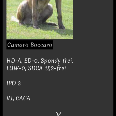
Camaro Boccaro
HD-A, ED-0, Spondy frei,
LÜW-0, SDCA 1&2-frei
IPO 3
V1, CACA
X