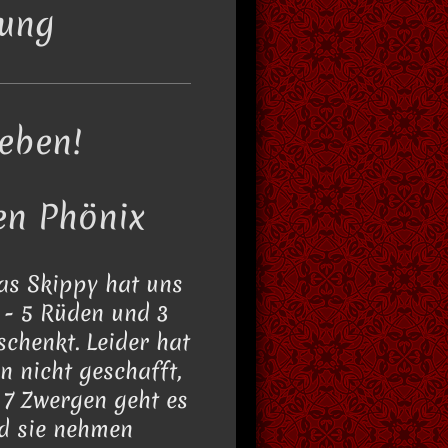
nung
eben!
en Phönix
as Skippy hat uns
 - 5 Rüden und 3
chenkt. Leider hat
n nicht geschafft,
 7 Zwergen geht es
d sie nehmen