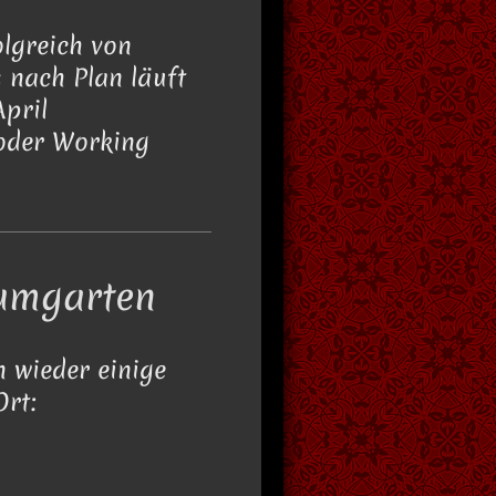
lgreich von
 nach Plan läuft
pril
 oder Working
umgarten
 wieder einige
rt: